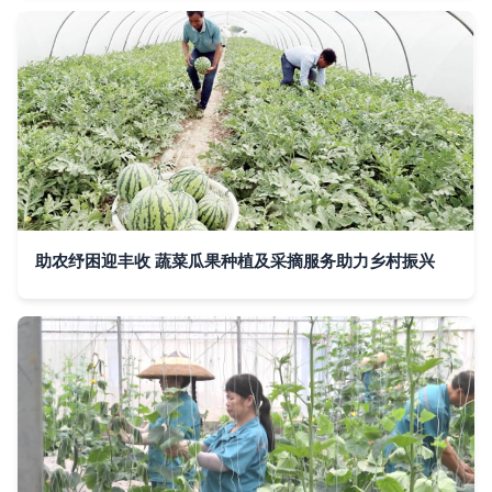
助农纾困迎丰收 蔬菜瓜果种植及采摘服务助力乡村振兴