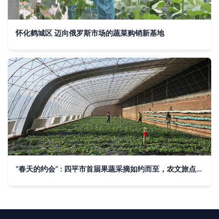
怀化鹤城区 迈向俄罗斯市场的蔬菜购销新基地
“春天的约会” : 四平市首届果蔬采摘如约而至，农文旅点亮采摘新脉动