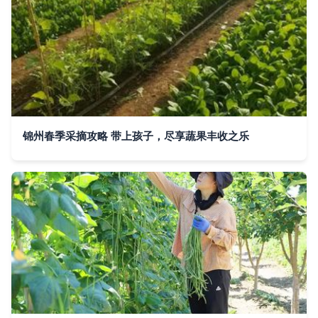
锦州春季采摘攻略 带上孩子，尽享蔬果丰收之乐