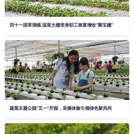
四十一团草湖镇 温室大棚变身职工致富增收“聚宝棚”
蔬菜主题公园“五一”开园，采摘体验引领绿色新风尚