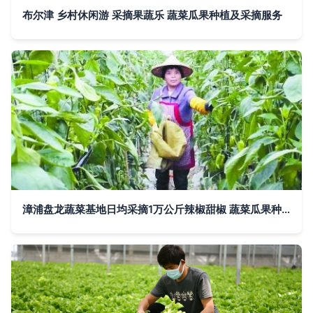
布尔津 乡村休闲游 采摘果蔬乐 蔬菜瓜果种植及采摘服务
漳浦盘龙蔬菜基地日均采摘1万公斤辣椒甜椒 蔬菜瓜果种植及采摘服务日益红火