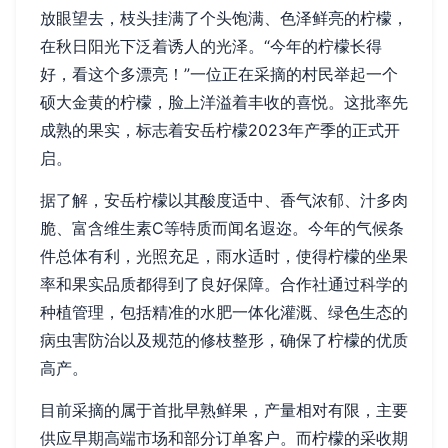
放眼望去，枝头挂满了个头饱满、色泽鲜亮的柠檬，
在秋日阳光下泛着诱人的光泽。“今年的柠檬长得
好，看这个多漂亮！”一位正在采摘的村民举起一个
硕大金黄的柠檬，脸上洋溢着丰收的喜悦。这批率先
成熟的果实，标志着安岳柠檬2023年产季的正式开
启。
据了解，安岳柠檬以其酸度适中、香气浓郁、汁多肉
脆、富含维生素C等特质而闻名遐迩。今年的气候条
件总体有利，光照充足，雨水适时，使得柠檬的坐果
率和果实品质都得到了良好保障。合作社通过科学的
种植管理，包括精准的水肥一体化灌溉、绿色生态的
病虫害防治以及规范的修枝整形，确保了柠檬的优质
高产。
目前采摘的属于首批早熟鲜果，产量相对有限，主要
供应早期高端市场和部分订单客户。而柠檬的采收期