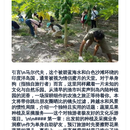
引言\n马尔代夫，这个被碧蓝海水和白色沙滩环绕的
印度洋岛国，通常被视为情侣蜜月的天堂。对于单身
狗（指独自旅行者）而言，这里同样藏着一片未知的
文化与自然乐园。从清早的渔市叫卖声到岛内陆种植
园的泥香，一场深耕细作的农渔之旅正等待着你。本
文将带你跳出朋友圈晒比的镜头过滤，跨越水和风景
的惯性局限，介绍一个独特且实用的话题：蔬菜瓜果
种植及采摘服务——这个对独游者极友好的文化乐游
项目。\n\n#### 第一章：出发前的种植及采摘业务
洞察\n作为单身自助驴友，预订旅游时先要擦野花果