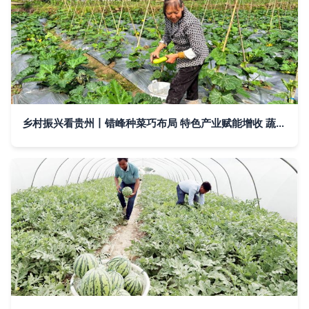
乡村振兴看贵州丨错峰种菜巧布局 特色产业赋能增收 蔬菜瓜果种植及采摘服务