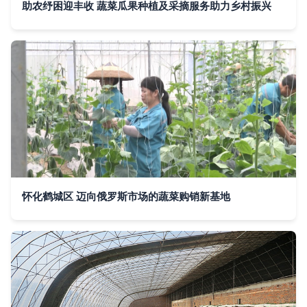
助农纾困迎丰收 蔬菜瓜果种植及采摘服务助力乡村振兴
怀化鹤城区 迈向俄罗斯市场的蔬菜购销新基地