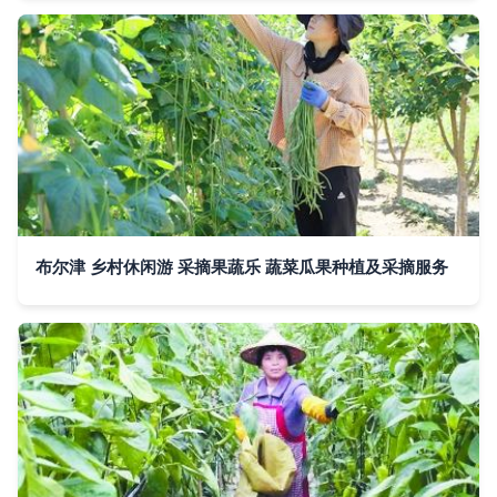
布尔津 乡村休闲游 采摘果蔬乐 蔬菜瓜果种植及采摘服务