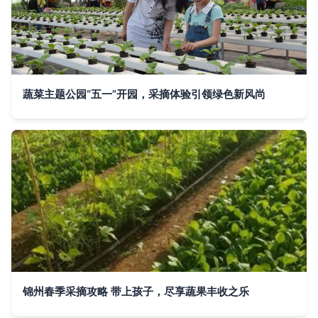
蔬菜主题公园“五一”开园，采摘体验引领绿色新风尚
锦州春季采摘攻略 带上孩子，尽享蔬果丰收之乐