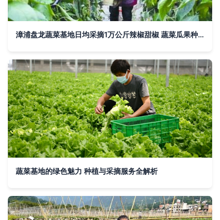
漳浦盘龙蔬菜基地日均采摘1万公斤辣椒甜椒 蔬菜瓜果种植及采摘服务日益红火
蔬菜基地的绿色魅力 种植与采摘服务全解析